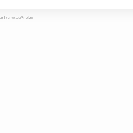
tr
| contextus@mail.ru