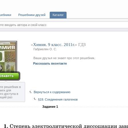
шебники
Решебники друзей
Каталог
те вводить автора и свой класс
«
Химия. 9 класс. 2011г.
» ГДЗ
Габриелян О. С.
Ваши друзья не знают про этот решебник.
Рассказать вконтакте
те решебник в
ниги для
Вернуться к содержанию
го доступа в
ющий раз
§19. Соединения галогенов
Задание 1