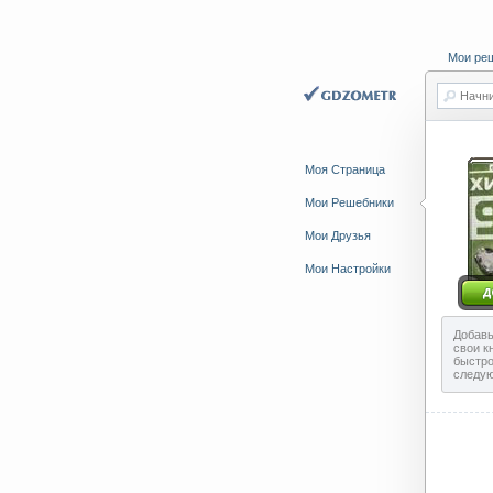
Мои ре
Начни
Моя Страница
Мои Решебники
Мои Друзья
Мои Настройки
Добавь
свои к
быстро
следу