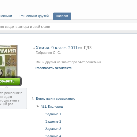
шебники
Решебники друзей
Каталог
те вводить автора и свой класс
«
Химия. 9 класс. 2011г.
» ГДЗ
Габриелян О. С.
Ваши друзья не знают про этот решебник.
Рассказать вконтакте
те решебник в
ниги для
Вернуться к содержанию
го доступа в
ющий раз
§21. Кислород
Задание 1
Задание 2
Задание 3
Задание 4