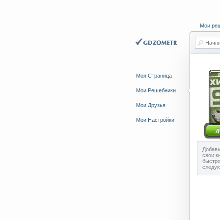
Мои ре
Начни
Моя Страница
Мои Решебники
Мои Друзья
Мои Настройки
Добавь
свои к
быстро
следу