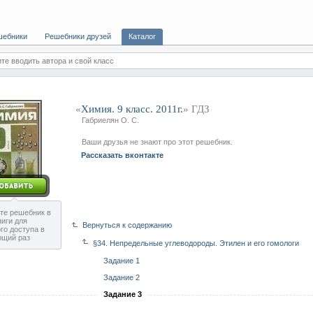
шебники
Решебники друзей
Каталог
те вводить автора и свой класс
«
Химия. 9 класс. 2011г.
» ГДЗ
Габриелян О. С.
Ваши друзья не знают про этот решебник.
Рассказать вконтакте
те решебник в
ниги для
Вернуться к содержанию
го доступа в
ющий раз
§34. Непредельные углеводороды. Этилен и его гомологи
Задание 1
Задание 2
Задание 3