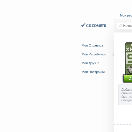
Мои ре
Начни
Моя Страница
Мои Решебники
Мои Друзья
Мои Настройки
Добавь
свои к
быстро
следу