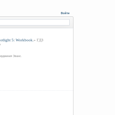
Войти
otlight 5: Workbook.
» ГДЗ
а
Вирджиния Эванс.