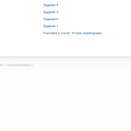
Задание 4
Задание 5
Задание 6
Задание 7
Translator’s corner. Уголок переводчика
tr
| contextus@mail.ru