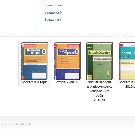
Завдання 4
Завдання 5
Завдання 6
Всесвітня історія
Історія України
Збірник завдань
Всесвітня 
для підсумкових
2016 р
контрольних
робіт
2011 рік
tr
| contextus@mail.ru