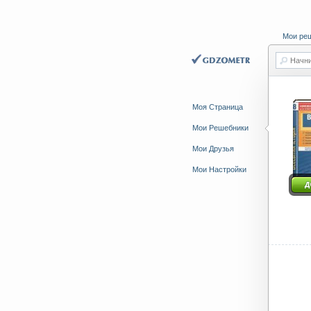
Мои ре
Начни
Моя Страница
Мои Решебники
Мои Друзья
Мои Настройки