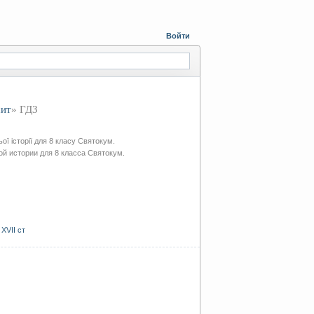
Войти
шит
» ГДЗ
ої історії для 8 класу Святокум.
ой истории для 8 класса Святокум.
XVII ст