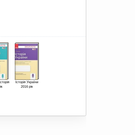
історія
Історія України
ік
2016 рік