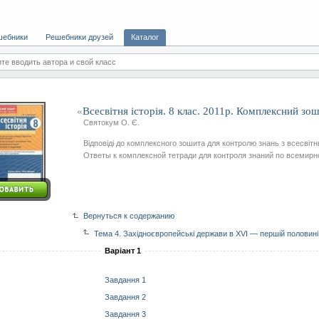
шебники
Решебники друзей
Каталог
те вводить автора и свой класс
«
Всесвітня історія. 8 клас. 2011р. Комплексний зо
Святокум О. Є.
Відповіді до комплексного зошита для контролю знань з всесвітнь
Ответы к комплексной тетради для контроля знаний по всемирн
Вернуться к содержанию
Тема 4. Західноєвропейські держави в XVI — першій половині 
Варіант 1
Завдання 1
Завдання 2
Завдання 3