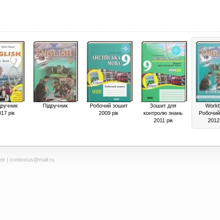
дручник
Підручник
Робочий зошит
Зошит для
Work
17 рік
2009 рік
контролю знань
Робочий
2011 рік
2012 
tr
| contextus@mail.ru