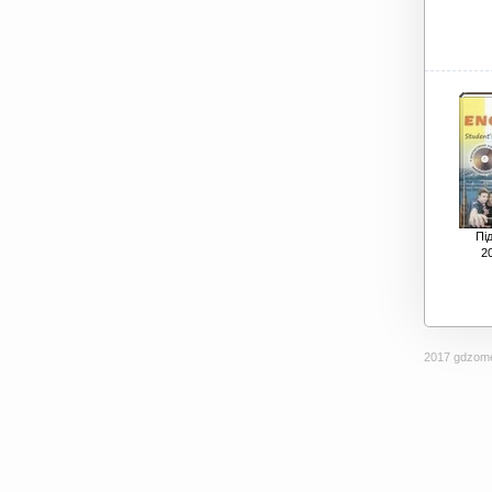
Пі
20
2017 gdzome