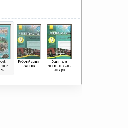
book
Робочий зошит
Зошит для
 зошит
2014 рік
контролю знань
рік
2014 рік