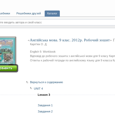
шебники
Решебники друзей
Каталог
те вводить автора и свой класс
«
Англійська мова. 9 клас. 2012р. Робочий зошит
» 
Карп'юк О. Д.
English 9. Workbook
Відповіді до робочого зошита з англійської мови для 9 класу Карп
Ответы к рабочей тетради по английскому языку для 9 класса К
Вернуться к содержанию
UNIT 4
Lesson 3
Завдання 1
Завдання 2