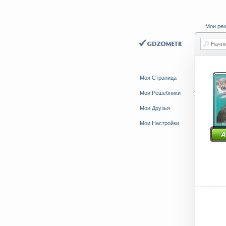
Мои ре
Начни
Моя Страница
Мои Решебники
Мои Друзья
Мои Настройки