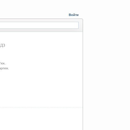
Войти
ГДЗ
'юк.
арпюк.