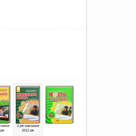
вчання
2 рік навчання
рік
2012 рік