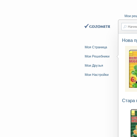
Мои ре
Начни
Нова п
Моя Страница
Мои Решебники
Мои Друзья
Мои Настройки
Стара 