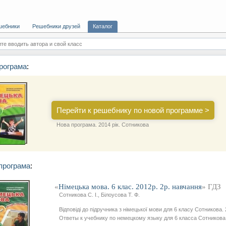
шебники
Решебники друзей
Каталог
те вводить автора и свой класс
рограма
:
Перейти к решебнику по новой программе >
Нова програма. 2014 рік. Сотникова
програма
:
«
Німецька мова. 6 клас. 2012р. 2р. навчання
» ГДЗ
Сотникова С. І., Білоусова Т. Ф.
Відповіді до підручника з німецької мови для 6 класу Сотникова. 
Ответы к учебнику по немецкому языку для 6 класса Сотникова.