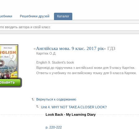
шебники
Решебники друзей
Каталог
те вводить автора и свой класс
«
Англiйська мова. 9 клас. 2017 рік
» ГДЗ
Карп'юк О.Д.
English 9. Student's book
Відповіді до підручника з англійської мови для 9 класу Карп'юк.
Ответы к учебнику по английскому языку для 9 класса Карпюк.
Вернуться к содержанию
Unit 4. WHY NOT TAKE A CLOSER LOOK?
Look Back - My Learning Diary
p. 220-222