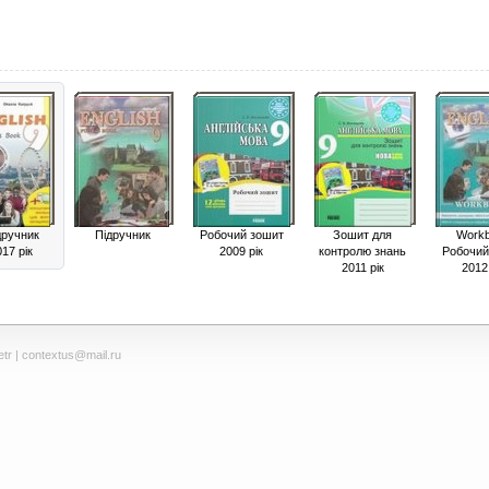
дручник
Підручник
Робочий зошит
Зошит для
Work
17 рік
2009 рік
контролю знань
Робочий
2011 рік
2012 
tr
| contextus@mail.ru