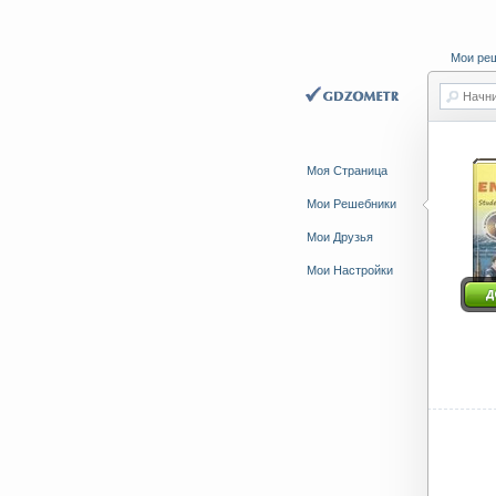
Мои ре
Начни
Моя Страница
Мои Решебники
Мои Друзья
Мои Настройки