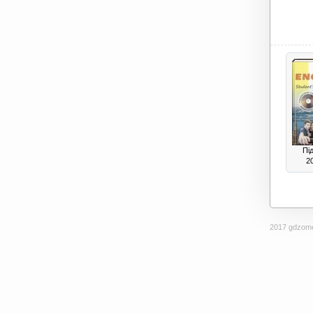
Пі
20
2017 gdzome