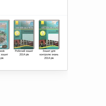
book
Робочий зошит
Зошит для
 зошит
2014 рік
контролю знань
рік
2014 рік