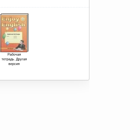
Рабочая
тетрадь. Другая
версия