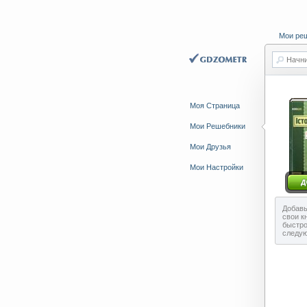
Мои ре
Начни
Моя Страница
Мои Решебники
Мои Друзья
Мои Настройки
Добавь
свои к
быстро
следу