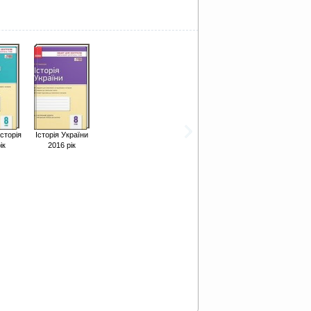
історія
Історія України
ік
2016 рік