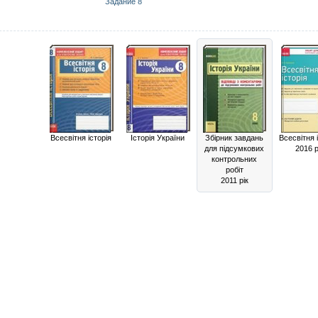
Задание 8
Всесвітня історія
Історія України
Збірник завдань
Всесвітня 
для підсумкових
2016 р
контрольних
робіт
2011 рік