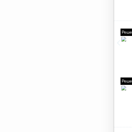
Реше
Реше