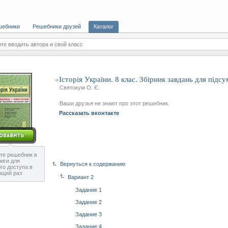
шебники
Решебники друзей
Каталог
те вводить автора и свой класс
«
Історія України. 8 клас. Збірник завдань для підс
Святокум О. Є.
Ваши друзья не знают про этот решебник.
Рассказать вконтакте
те решебник в
ниги для
Вернуться к содержанию
го доступа в
ющий раз
Вариант 2
Задание 1
Задание 2
Задание 3
Задание 4