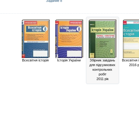
Задание 8
Всесвітня історія
Історія України
Збірник завдань
Всесвітня 
для підсумкових
2016 р
контрольних
робіт
2011 рік