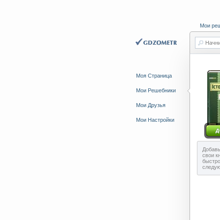
Мои ре
Начни
Моя Страница
Мои Решебники
Мои Друзья
Мои Настройки
Добавь
свои к
быстро
следу