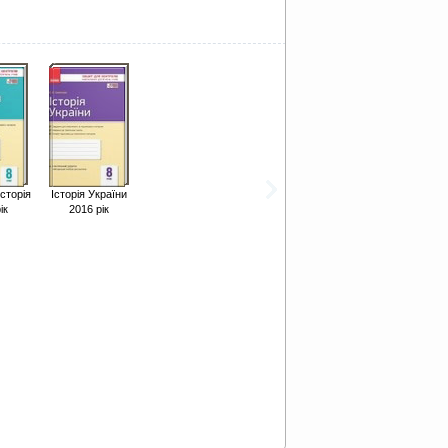
історія
Історія України
ік
2016 рік