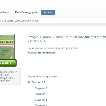
шебники
Решебники друзей
Каталог
те вводить автора и свой класс
«
Історія України. 8 клас. Збірник завдань для підс
Святокум О. Є.
Ваши друзья не знают про этот решебник.
Рассказать вконтакте
те решебник в
ниги для
Вернуться к содержанию
го доступа в
ющий раз
Вариант 25
Задание 1
Задание 2
Задание 3
Задание 4