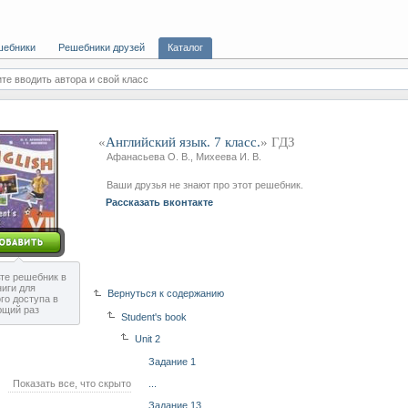
шебники
Решебники друзей
Каталог
те вводить автора и свой класс
«
Английский язык. 7 класс.
» ГДЗ
Афанасьева О. В., Михеева И. В.
Ваши друзья не знают про этот решебник.
Рассказать вконтакте
те решебник в
ниги для
Вернуться к содержанию
го доступа в
ющий раз
Student's book
Unit 2
Задание 1
Показать все, что скрыто
...
Задание 13