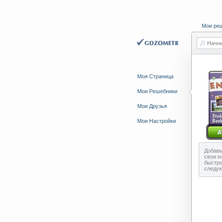
Мои ре
Начни
Моя Страница
Мои Решебники
Мои Друзья
Мои Настройки
Добавь
свои к
быстро
следу