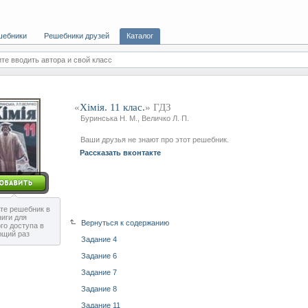
шебники
Решебники друзей
Каталог
те вводить автора и свой класс
«
Хiмiя. 11 клас.
» ГДЗ
Буринська Н. М., Величко Л. П.
Ваши друзья не знают про этот решебник.
Рассказать вконтакте
те решебник в
ниги для
Вернуться к содержанию
го доступа в
ющий раз
Задание 4
Задание 6
Задание 7
Задание 8
Задание 11