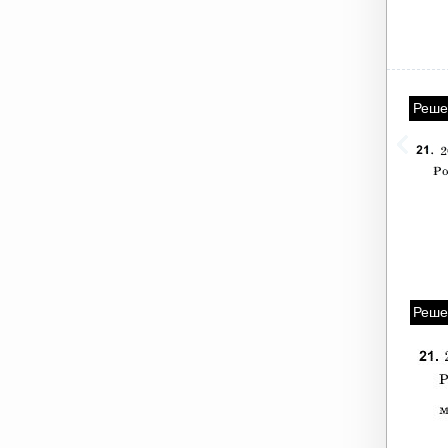
Реше
Реше