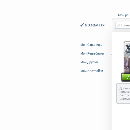
Мои ре
Начни
Моя Страница
Мои Решебники
Мои Друзья
Мои Настройки
Добавь
свои к
быстро
следу