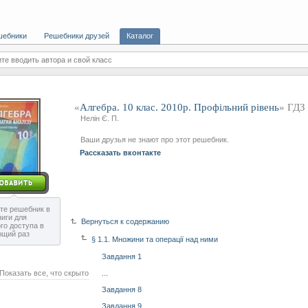
шебники
Решебники друзей
Каталог
те вводить автора и свой класс
«
Алгебра. 10 клас. 2010р. Профільний рівень
» ГДЗ
Нелін Є. П.
Ваши друзья не знают про этот решебник.
Рассказать вконтакте
те решебник в
ниги для
Вернуться к содержанию
го доступа в
ющий раз
§ 1.1. Множини та операції над ними
Завдання 1
Показать все, что скрыто
...
Завдання 8
Завдання 9