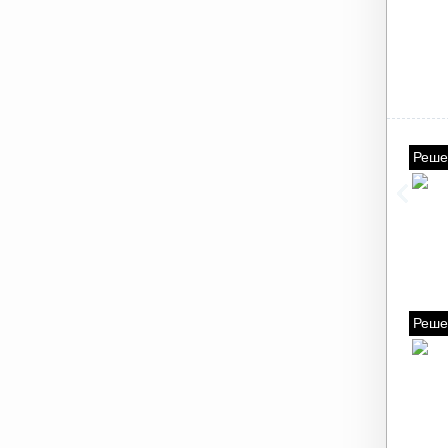
Реше
Реше