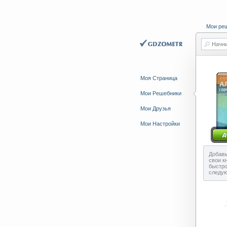
Мои ре
Начни
Моя Страница
Мои Решебники
Мои Друзья
Мои Настройки
Добавь
свои к
быстро
следу