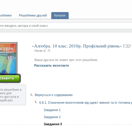
шебники
Решебники друзей
Каталог
те вводить автора и свой класс
«
Алгебра. 10 клас. 2010р. Профільний рівень
» ГДЗ
Нелін Є. П.
Ваши друзья не знают про этот решебник.
Рассказать вконтакте
те решебник в
ниги для
Вернуться к содержанию
го доступа в
ющий раз
§ 8.1. Означення многочленів від однієї змінної та їх тотожна 
Завдання 1
Завдання 2
Завдання 3