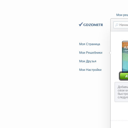
Мои ре
Начни
Моя Страница
Мои Решебники
Мои Друзья
Мои Настройки
Добавь
свои к
быстро
следу