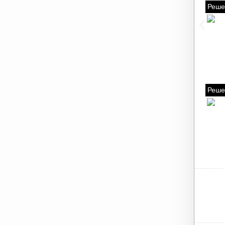
Реше
Реше