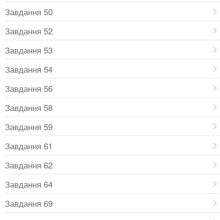
Завдання 50
Завдання 52
Завдання 53
Завдання 54
Завдання 56
Завдання 58
Завдання 59
Завдання 61
Завдання 62
Завдання 64
Завдання 69