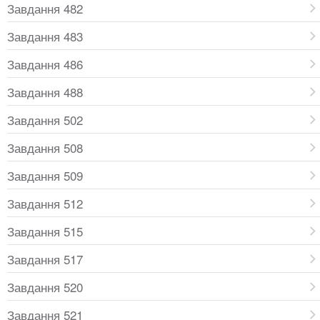
Завдання 482
Завдання 483
Завдання 486
Завдання 488
Завдання 502
Завдання 508
Завдання 509
Завдання 512
Завдання 515
Завдання 517
Завдання 520
Завдання 521