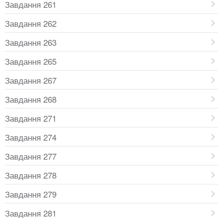
Завдання 261
Завдання 262
Завдання 263
Завдання 265
Завдання 267
Завдання 268
Завдання 271
Завдання 274
Завдання 277
Завдання 278
Завдання 279
Завдання 281