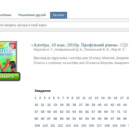
шебники
Решебники друзей
Каталог
те вводить автора и свой класс
«
Алгебра. 10 клас. 2010р. Профільний рівень
» ГДЗ
Мерзляк А. Г., Номіровський Д. А., Полонський В. Б., Якір М. С.
Відповіді до підручника з алгебри для 10 класу Мерзляк. Академі
Ответы к учебнику по алгебре для 10 класса Мерзляк. Академич
Завдання:
1
2
3
4
5
6
7
8
9
10
11
12
13
14
15
16
17
1
30
31
32
33
34
35
36
37
38
39
40
41
42
43
44
57
58
59
60
62
63
64
65
66
67
68
69
70
71
72
85
86
87
88
89
90
91
92
93
94
95
96
97
98
99
109
110
111
112
113
114
115
116
117
118
119
120