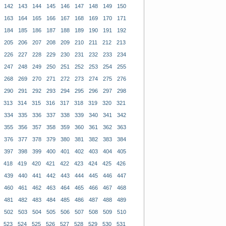
142
143
144
145
146
147
148
149
150
163
164
165
166
167
168
169
170
171
184
185
186
187
188
189
190
191
192
205
206
207
208
209
210
211
212
213
226
227
228
229
230
231
232
233
234
247
248
249
250
251
252
253
254
255
268
269
270
271
272
273
274
275
276
290
291
292
293
294
295
296
297
298
313
314
315
316
317
318
319
320
321
334
335
336
337
338
339
340
341
342
355
356
357
358
359
360
361
362
363
376
377
378
379
380
381
382
383
384
397
398
399
400
401
402
403
404
405
418
419
420
421
422
423
424
425
426
439
440
441
442
443
444
445
446
447
460
461
462
463
464
465
466
467
468
481
482
483
484
485
486
487
488
489
502
503
504
505
506
507
508
509
510
523
524
525
526
527
528
529
530
531