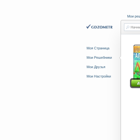
Мои ре
Начни
Моя Страница
Мои Решебники
Мои Друзья
Мои Настройки