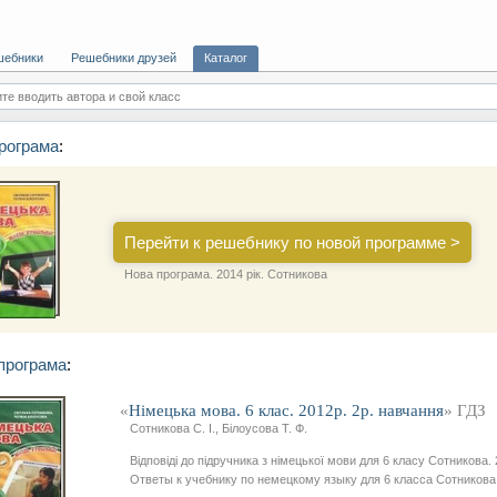
шебники
Решебники друзей
Каталог
те вводить автора и свой класс
рограма
:
Перейти к решебнику по новой программе >
Нова програма. 2014 рік. Сотникова
програма
:
«
Німецька мова. 6 клас. 2012р. 2р. навчання
» ГДЗ
Сотникова С. І., Білоусова Т. Ф.
Відповіді до підручника з німецької мови для 6 класу Сотникова. 
Ответы к учебнику по немецкому языку для 6 класса Сотникова.