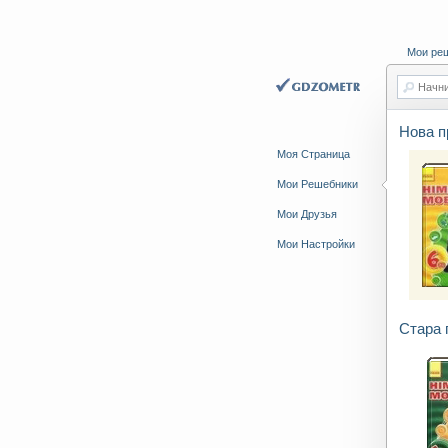
Мои ре
Начни
Нова п
Моя Страница
Мои Решебники
Мои Друзья
Мои Настройки
Стара 