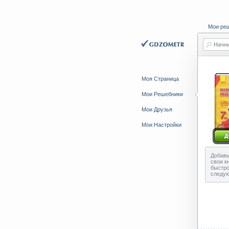
Мои ре
Начни
Моя Страница
Мои Решебники
Мои Друзья
Мои Настройки
Добавь
свои к
быстро
следу