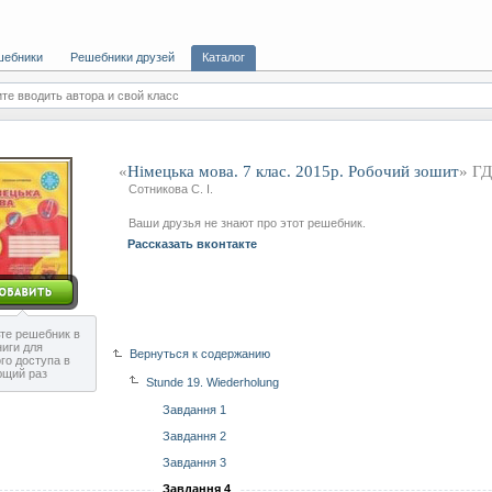
шебники
Решебники друзей
Каталог
те вводить автора и свой класс
«
Німецька мова. 7 клас. 2015р. Робочий зошит
» Г
Сотникова С. І.
Ваши друзья не знают про этот решебник.
Рассказать вконтакте
те решебник в
ниги для
Вернуться к содержанию
го доступа в
ющий раз
Stunde 19. Wiederholung
Завдання 1
Завдання 2
Завдання 3
Завдання 4