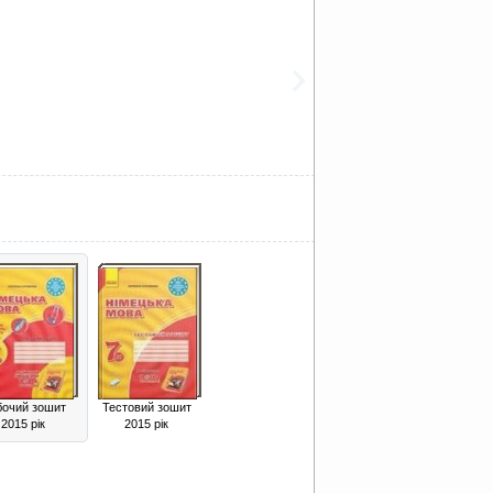
бочий зошит
Тестовий зошит
2015 рік
2015 рік