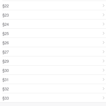
§22
§23
§24
§25
§26
§27
§29
§30
§31
§32
§33