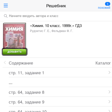
1
Решебник
похожий
Начните вводить автора и класс
«Химия. 10 класс. 1999г.» ГДЗ
Рудзитис Г. Е., Фельдман Ф. Г.
Содержание
Каталог
стр. 11, задание 1
...
стр. 64, задание 8
стр. 64, задание 9
стр. 64, задание 10