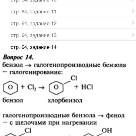
стр. 64, задание 11
стр. 64, задание 12
стр. 64, задание 13
стр. 64, задание 14