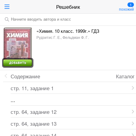
1
Решебник
похожий
Начните вводить автора и класс
«Химия. 10 класс. 1999г.» ГДЗ
Рудзитис Г. Е., Фельдман Ф. Г.
Содержание
Каталог
стр. 11, задание 1
...
стр. 64, задание 12
стр. 64, задание 13
стр. 64, задание 14