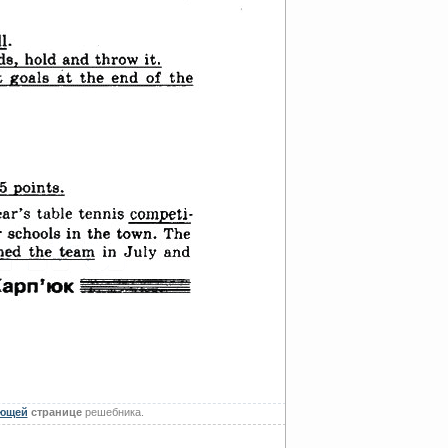
ющей
странице
решебника.