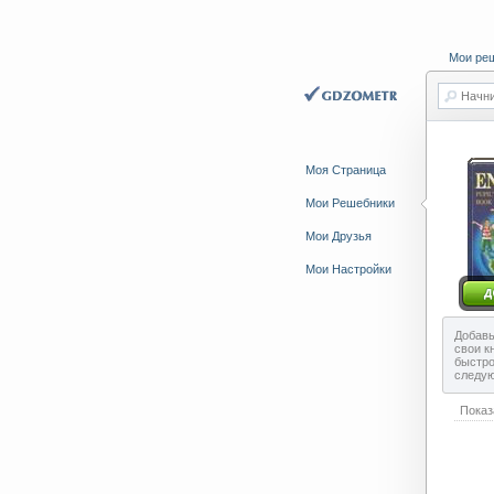
Мои ре
Начни
Моя Страница
Мои Решебники
Мои Друзья
Мои Настройки
Добавь
свои к
быстро
следу
Показ