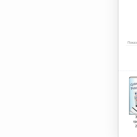
Показ
З
гр
2