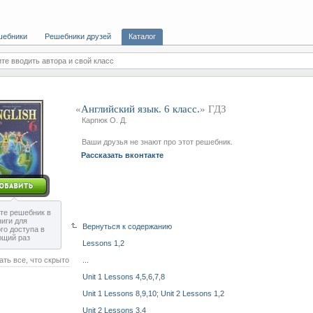
шебники
Решебники друзей
Каталог
те вводить автора и свой класс
«
Английский язык. 6 класс.
» ГДЗ
Карпюк О. Д.
Ваши друзья не знают про этот решебник.
Рассказать вконтакте
те решебник в
ниги для
Вернуться к содержанию
го доступа в
ющий раз
Lessons 1,2
ать все, что скрыто
...
Unit 1 Lessons 4,5,6,7,8
Unit 1 Lessons 8,9,10; Unit 2 Lessons 1,2
Unit 2 Lessons 3,4