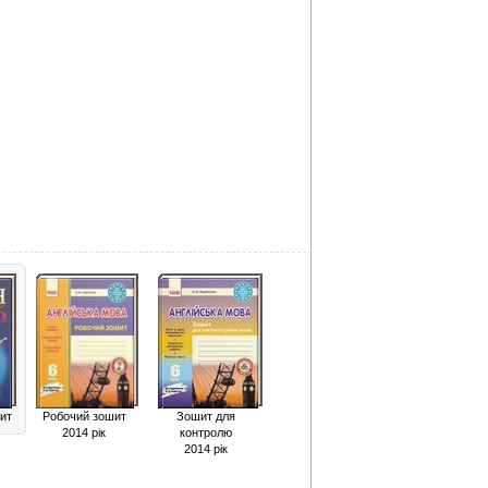
ит
Робочий зошит
Зошит для
2014 рік
контролю
2014 рік