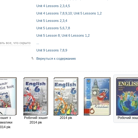
Unit 4 Lessons 2,3,4,5
Unit 4 Lessons 7,8,9,10; Unit 5 Lessons 1,2
Unit 5 Lessons 2,3,4
Unit 5 Lessons 5,6,7,8
Unit 5 Lesson 8; Unit 6 Lessons 1,2
ать все, что скрыто
...
Unit 9 Lessons 7,8,9
Вернуться к содержанию
ошит з
Робочий зошит
2014 рік
Робочий зош
аматики
2014 рік
014 рік