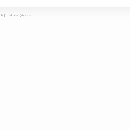
tr
| contextus@mail.ru