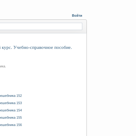
Войти
й курс. Учебно-справочное пособие.
ика.
решебника 152
решебника 153
решебника 154
решебника 155
решебника 156