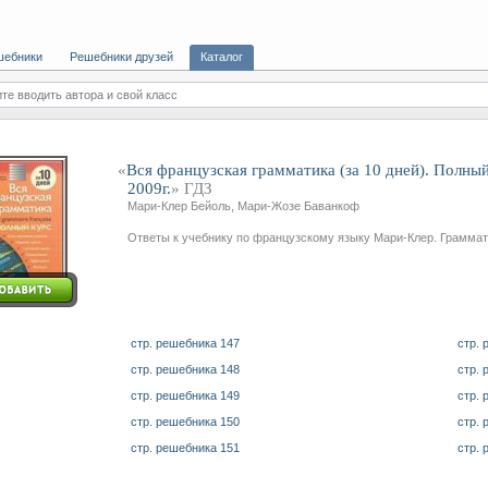
шебники
Решебники друзей
Каталог
те вводить автора и свой класс
«
Вся французская грамматика (за 10 дней). Полны
2009г.
» ГДЗ
Мари-Клер Бейоль, Мари-Жозе Баванкоф
Ответы к учебнику по французскому языку Мари-Клер. Граммат
стр. решебника 147
стр. 
стр. решебника 148
стр. 
стр. решебника 149
стр. 
стр. решебника 150
стр. 
стр. решебника 151
стр. 