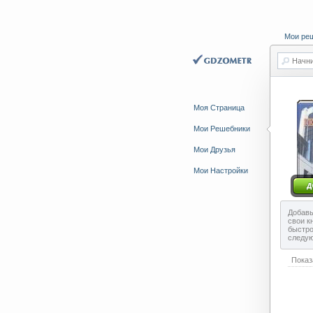
Мои ре
Начни
Моя Страница
Мои Решебники
Мои Друзья
Мои Настройки
Добавь
свои к
быстро
следу
Показ