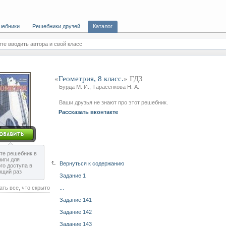
шебники
Решебники друзей
Каталог
те вводить автора и свой класс
«
Геометрия, 8 класс.
» ГДЗ
Бурда М. И., Тарасенкова Н. А.
Ваши друзья не знают про этот решебник.
Рассказать вконтакте
те решебник в
ниги для
Вернуться к содержанию
го доступа в
ющий раз
Задание 1
ать все, что скрыто
...
Задание 141
Задание 142
Задание 143