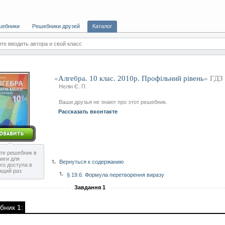
шебники
Решебники друзей
Каталог
те вводить автора и свой класс
«
Алгебра. 10 клас. 2010р. Профільний рівень
» ГДЗ
Нелін Є. П.
Ваши друзья не знают про этот решебник.
Рассказать вконтакте
те решебник в
ниги для
Вернуться к содержанию
го доступа в
ющий раз
§ 19.6. Формула перетворення виразу
Завдання 1
бник 1: