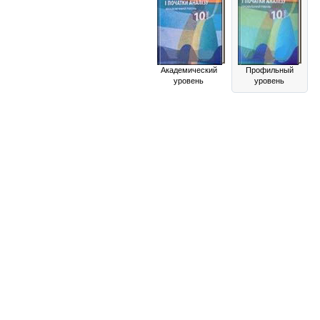
Академический
Профильный
уровень
уровень