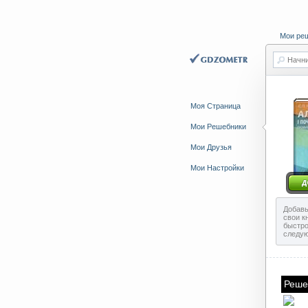
Мои ре
Начни
Моя Страница
Мои Решебники
Мои Друзья
Мои Настройки
Добавь
свои к
быстро
следу
Реше