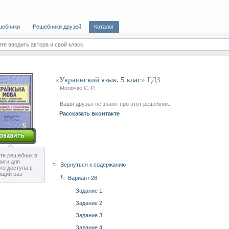
шебники
Решебники друзей
Каталог
те вводить автора и свой класс
«
Украинский язык. 5 клас
» ГДЗ
Молочко С. Р.
Ваши друзья не знают про этот решебник.
Рассказать вконтакте
те решебник в
ниги для
Вернуться к содержанию
го доступа в
ющий раз
Вариант 28
Задание 1
Задание 2
Задание 3
Задание 4