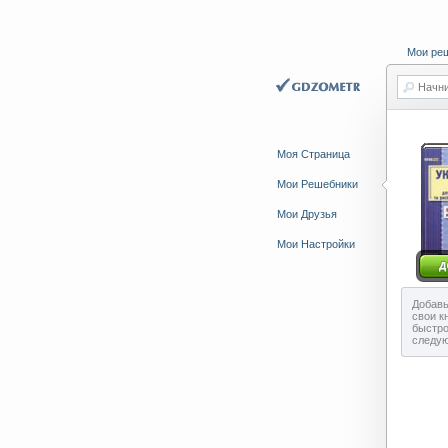
Мои ре
Начни
Моя Страница
Мои Решебники
Мои Друзья
Мои Настройки
Добавь
свои к
быстро
следу