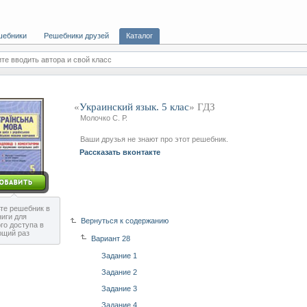
шебники
Решебники друзей
Каталог
те вводить автора и свой класс
«
Украинский язык. 5 клас
» ГДЗ
Молочко С. Р.
Ваши друзья не знают про этот решебник.
Рассказать вконтакте
те решебник в
ниги для
Вернуться к содержанию
го доступа в
ющий раз
Вариант 28
Задание 1
Задание 2
Задание 3
Задание 4