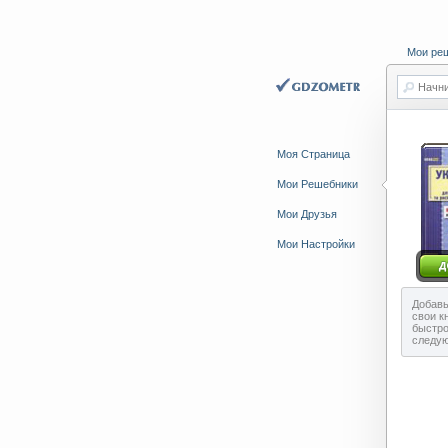
Мои ре
Начни
Моя Страница
Мои Решебники
Мои Друзья
Мои Настройки
Добавь
свои к
быстро
следу