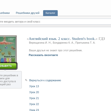
шебники
Решебники друзей
Каталог
те вводить автора и свой класс
«
Английский язык. 2 класс. Student's book.
» ГДЗ
Верещагина И. Н., Бондаренко К. А., Притыкина Т. А.
Ваши друзья не знают про этот решебник.
Рассказать вконтакте
те решебник в
ниги для
Вернуться к содержанию
го доступа в
ющий раз
Урок 13
Урок 20
Урок 21
Урок 22
Урок 23