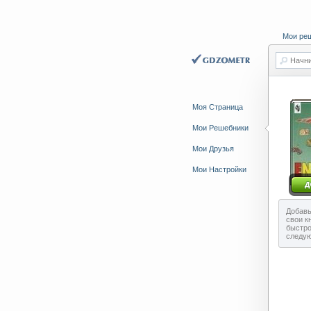
Мои ре
Начни
Моя Страница
Мои Решебники
Мои Друзья
Мои Настройки
Добавь
свои к
быстро
следу