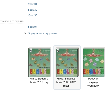
Урок 31
Урок 32
Урок 33
ать все, что скрыто
...
Урок 94
Вернуться к содержанию
Книга. Student's
Книга. Student's
Рабочая
book. 2012 год
book. 2006-2012
тетрадь.
годы
Workbook