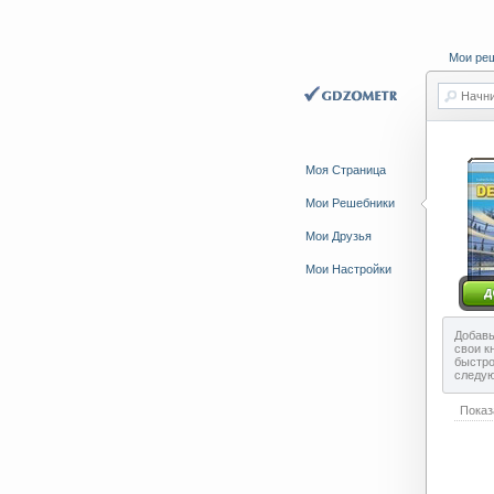
Мои ре
Начни
Моя Страница
Мои Решебники
Мои Друзья
Мои Настройки
Добавь
свои к
быстро
следу
Показ