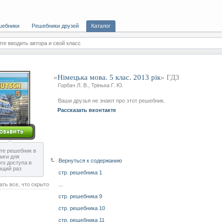
шебники
Решебники друзей
Каталог
те вводить автора и свой класс
«
Німецька мова. 5 клас. 2013 рік
» ГДЗ
Горбач Л. В., Трінька Г. Ю.
Ваши друзья не знают про этот решебник.
Рассказать вконтакте
те решебник в
ниги для
Вернуться к содержанию
го доступа в
ющий раз
стр. решебника 1
ать все, что скрыто
...
стр. решебника 9
стр. решебника 10
стр. решебника 11