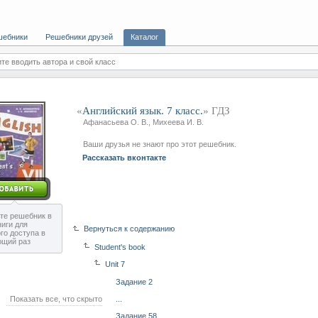
шебники
Решебники друзей
Каталог
те вводить автора и свой класс
«
Английский язык. 7 класс.
» ГДЗ
Афанасьева О. В., Михеева И. В.
Ваши друзья не знают про этот решебник.
Рассказать вконтакте
те решебник в
ниги для
Вернуться к содержанию
го доступа в
ющий раз
Student's book
Unit 7
Задание 2
Показать все, что скрыто
...
Задание 58