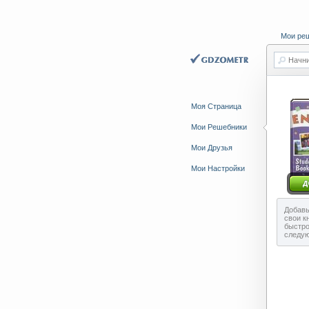
Мои ре
Начни
Моя Страница
Мои Решебники
Мои Друзья
Мои Настройки
Добавь
свои к
быстро
следу