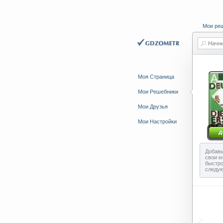
Мои ре
Начни
Моя Страница
Мои Решебники
Мои Друзья
Мои Настройки
Добавь
свои к
быстро
следу