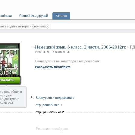
шебники
Решебники друзей
Каталог
те вводить автора и свой класс
«
Немецкий язык. 3 класс. 2 части. 2006-2012гг.
» Г
Бим И. Л., Рыжов Л. И.
Ваши друзья не знают про этот решебник.
Рассказать вконтакте
те решебник в
ниги для
Вернуться к содержанию
го доступа в
ющий раз
стр. решебника 1
стр. решебника 2
Решение не найдено.