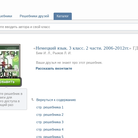
шебники
Решебники друзей
Каталог
те вводить автора и свой класс
«
Немецкий язык. 3 класс. 2 части. 2006-2012гг.
» Г
Бим И. Л., Рыжов Л. И.
Ваши друзья не знают про этот решебник.
Рассказать вконтакте
те решебник в
ниги для
Вернуться к содержанию
го доступа в
ющий раз
стр. решебника 1
стр. решебника 2
стр. решебника 3
стр. решебника 4
стр. решебника 5