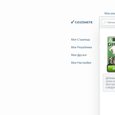
Мои ре
Начни
Моя Страница
Мои Решебники
Мои Друзья
Мои Настройки
Добавь
свои к
быстро
следу