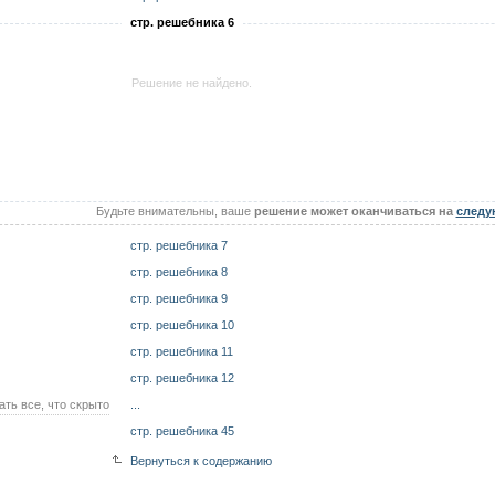
стр. решебника 6
Решение не найдено.
Будьте внимательны, ваше
решение может оканчиваться на
следу
стр. решебника 7
стр. решебника 8
стр. решебника 9
стр. решебника 10
стр. решебника 11
стр. решебника 12
ать все, что скрыто
...
стр. решебника 45
Вернуться к содержанию