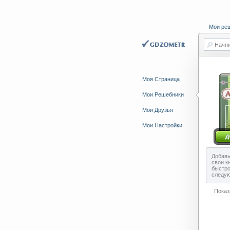
Мои ре
Начни
Моя Страница
Мои Решебники
Мои Друзья
Мои Настройки
Добавь
свои к
быстро
следу
Показ