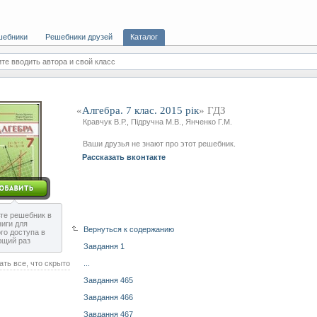
шебники
Решебники друзей
Каталог
те вводить автора и свой класс
«
Алгебра. 7 клас. 2015 рік
» ГДЗ
Кравчук В.Р., Підручна М.В., Янченко Г.М.
Ваши друзья не знают про этот решебник.
Рассказать вконтакте
те решебник в
ниги для
Вернуться к содержанию
го доступа в
ющий раз
Завдання 1
ать все, что скрыто
...
Завдання 465
Завдання 466
Завдання 467