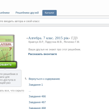
шебники
Решебники друзей
Каталог
те вводить автора и свой класс
«
Алгебра. 7 клас. 2015 рік
» ГДЗ
Кравчук В.Р., Підручна М.В., Янченко Г.М.
Ваши друзья не знают про этот решебник.
Рассказать вконтакте
те решебник в
ниги для
Вернуться к содержанию
го доступа в
ющий раз
Завдання 1
ать все, что скрыто
...
Завдання 466
Завдання 467
Завдання 468