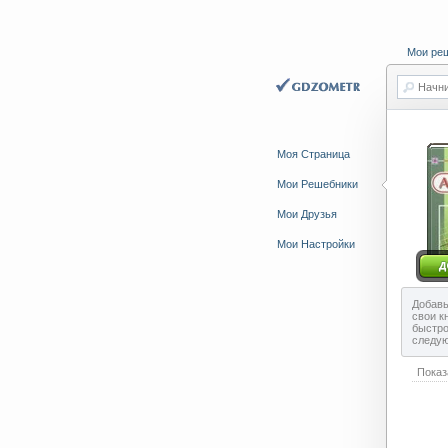
Мои ре
Начни
Моя Страница
Мои Решебники
Мои Друзья
Мои Настройки
Добавь
свои к
быстро
следу
Показ