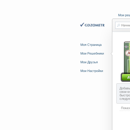
Мои ре
Начни
Моя Страница
Мои Решебники
Мои Друзья
Мои Настройки
Добавь
свои к
быстро
следу
Показ