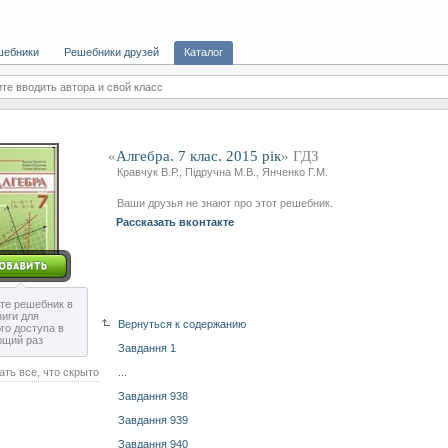
шебники
Решебники друзей
Каталог
те вводить автора и свой класс
«
Алгебра. 7 клас. 2015 рік
» ГДЗ
Кравчук В.Р., Підручна М.В., Янченко Г.М.
Ваши друзья не знают про этот решебник.
Рассказать вконтакте
те решебник в
ниги для
Вернуться к содержанию
го доступа в
ющий раз
Завдання 1
ать все, что скрыто
...
Завдання 938
Завдання 939
Завдання 940