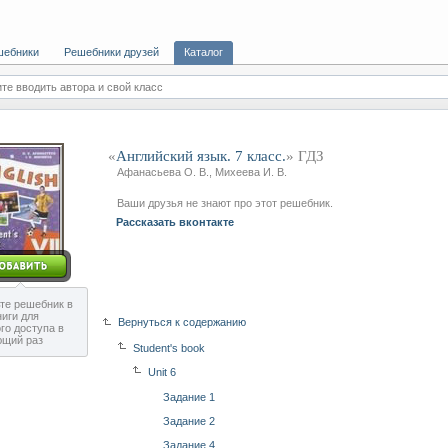
шебники
Решебники друзей
Каталог
те вводить автора и свой класс
«
Английский язык. 7 класс.
» ГДЗ
Афанасьева О. В., Михеева И. В.
Ваши друзья не знают про этот решебник.
Рассказать вконтакте
те решебник в
ниги для
Вернуться к содержанию
го доступа в
ющий раз
Student's book
Unit 6
Задание 1
Задание 2
Задание 4