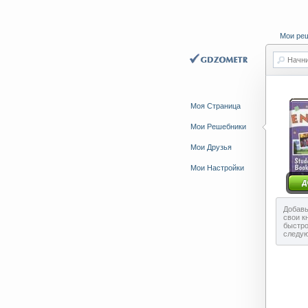
Мои ре
Начни
Моя Страница
Мои Решебники
Мои Друзья
Мои Настройки
Добавь
свои к
быстро
следу