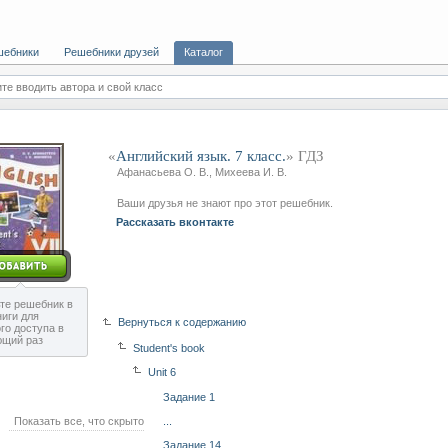
шебники
Решебники друзей
Каталог
те вводить автора и свой класс
«
Английский язык. 7 класс.
» ГДЗ
Афанасьева О. В., Михеева И. В.
Ваши друзья не знают про этот решебник.
Рассказать вконтакте
те решебник в
ниги для
Вернуться к содержанию
го доступа в
ющий раз
Student's book
Unit 6
Задание 1
Показать все, что скрыто
...
Задание 14