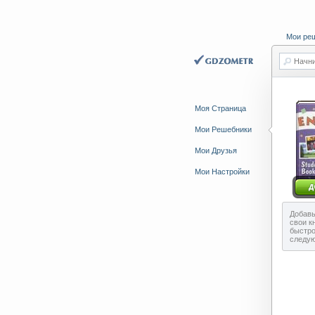
Мои ре
Начни
Моя Страница
Мои Решебники
Мои Друзья
Мои Настройки
Добавь
свои к
быстро
следу