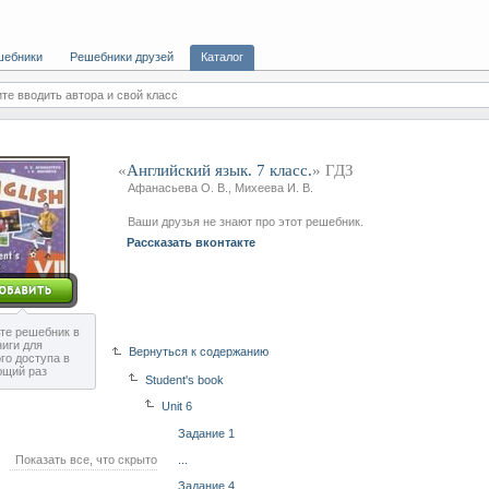
шебники
Решебники друзей
Каталог
те вводить автора и свой класс
«
Английский язык. 7 класс.
» ГДЗ
Афанасьева О. В., Михеева И. В.
Ваши друзья не знают про этот решебник.
Рассказать вконтакте
те решебник в
ниги для
Вернуться к содержанию
го доступа в
ющий раз
Student's book
Unit 6
Задание 1
Показать все, что скрыто
...
Задание 4