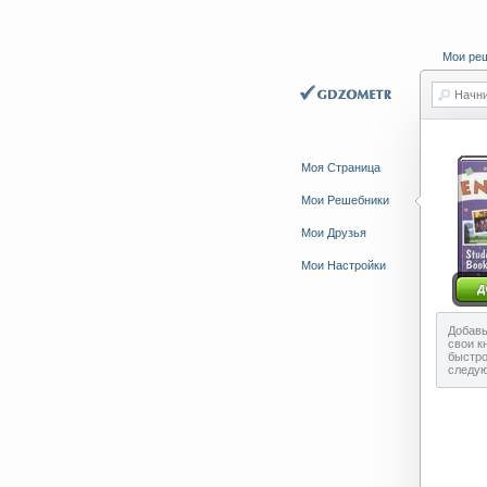
Мои ре
Начни
Моя Страница
Мои Решебники
Мои Друзья
Мои Настройки
Добавь
свои к
быстро
следу