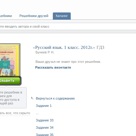
шебники
Решебники друзей
Каталог
те вводить автора и свой класс
«
Русский язык. 1 класс. 2012г.
» ГДЗ
Бунеев Р. Н.
Ваши друзья не знают про этот решебник.
Рассказать вконтакте
те решебник в
ниги для
Вернуться к содержанию
го доступа в
ющий раз
Задание 1
ать все, что скрыто
...
Задание 33
Задание 34
Задание 35