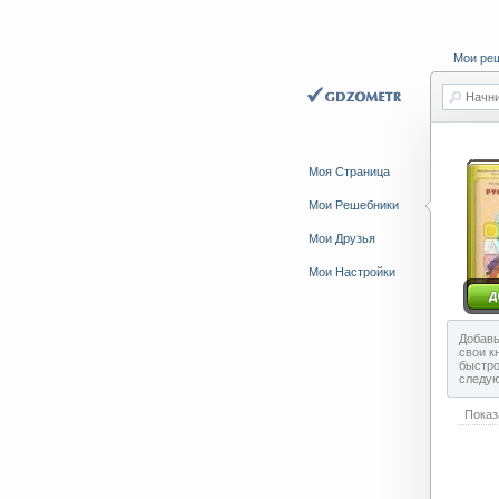
Мои ре
Начни
Моя Страница
Мои Решебники
Мои Друзья
Мои Настройки
Добавь
свои к
быстро
следу
Показ