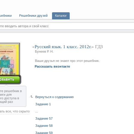
шебники
Решебники друзей
Каталог
те вводить автора и свой класс
«
Русский язык. 1 класс. 2012г.
» ГДЗ
Бунеев Р. Н.
Ваши друзья не знают про этот решебник.
Рассказать вконтакте
те решебник в
ниги для
Вернуться к содержанию
го доступа в
ющий раз
Задание 1
ать все, что скрыто
...
Задание 57
Задание 58
Задание 59