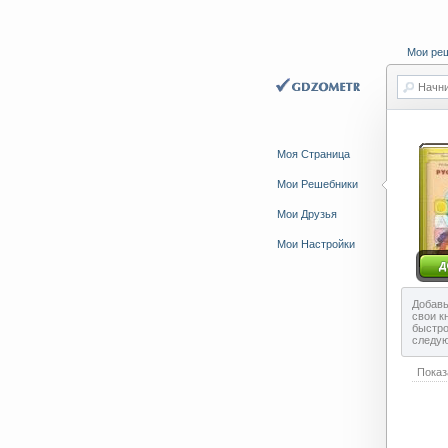
Мои ре
Начни
Моя Страница
Мои Решебники
Мои Друзья
Мои Настройки
Добавь
свои к
быстро
следу
Показ