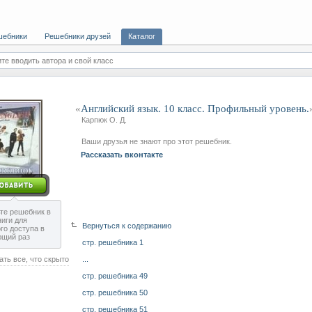
шебники
Решебники друзей
Каталог
те вводить автора и свой класс
«
Английский язык. 10 класс. Профильный уровень.
Карпюк О. Д.
Ваши друзья не знают про этот решебник.
Рассказать вконтакте
те решебник в
ниги для
Вернуться к содержанию
го доступа в
ющий раз
стр. решебника 1
ать все, что скрыто
...
стр. решебника 49
стр. решебника 50
стр. решебника 51