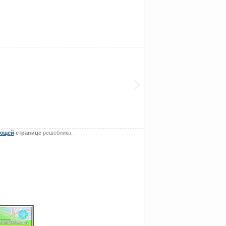
ющей
странице
решебника.