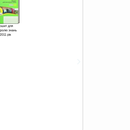
ошит для
тролю знань
2011 рік