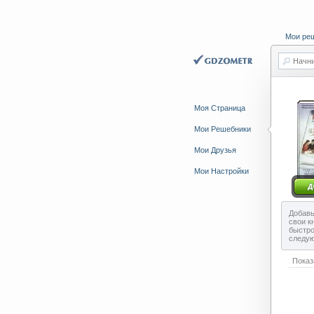
Мои ре
Начни
Моя Страница
Мои Решебники
Мои Друзья
Мои Настройки
Добавь
свои к
быстро
следу
Показ