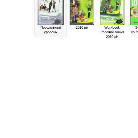
Профильный
2010 рік
Workbook
З
уровень
Робочий зошит
кон
2010 рік